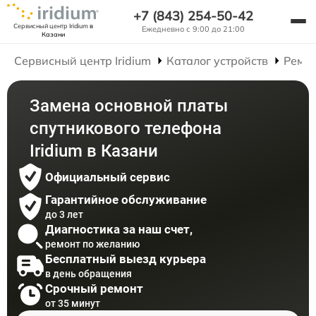
+7 (843) 254-50-42
Сервисный центр Iridium
в
Ежедневно с 9:00 до 21:00
Казани
Сервисный центр Iridium
Каталог устройств
Ремон
Замена основной платы
спутникового телефона
Iridium в Казани
Официальный сервис
Гарантийное обслуживание
до 3 лет
Диагностика за наш счет,
ремонт по желанию
Бесплатный выезд курьера
в день обращения
Срочный ремонт
от 35 минут